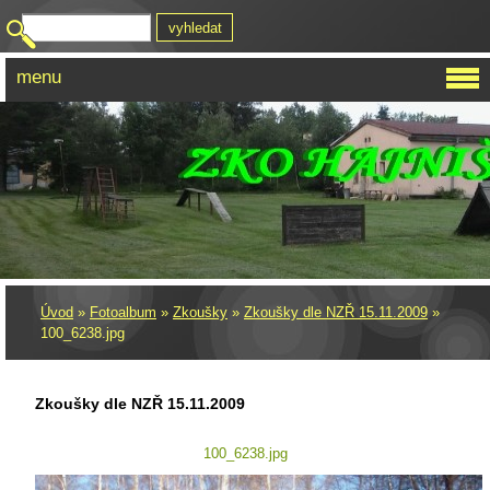
menu
Úvod
»
Fotoalbum
»
Zkoušky
»
Zkoušky dle NZŘ 15.11.2009
»
100_6238.jpg
Zkoušky dle NZŘ 15.11.2009
100_6238.jpg