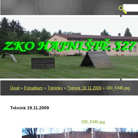
Úvod
»
Fotoalbum
»
Tréninky
»
Trénink 19.11.2009
»
100_6346.jpg
Trénink 19.11.2009
100_6346.jpg