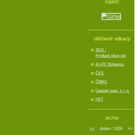
toplist
oblíbené odkazy
ZKO -
Frýdlant.rajce.net
AJ-PE Bohemia
ČKS
ČMKU
Gappay spol. s r. o.
HST
archiv
<<
duben / 2026
>>