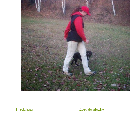
← Předchozí
Zpět do složky