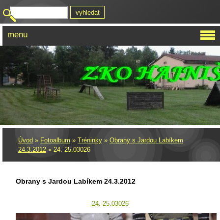
menu
Úvod
»
Fotoalbum
»
Tréninky
»
Obrany s Jardou Labíkem
24.3.2012
»
24.-25.03026
Obrany s Jardou Labíkem 24.3.2012
24.-25.03026