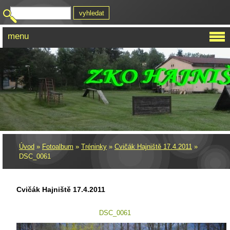
menu
Úvod
»
Fotoalbum
»
Tréninky
»
Cvičák Hajniště 17.4.2011
»
DSC_0061
Cvičák Hajniště 17.4.2011
DSC_0061