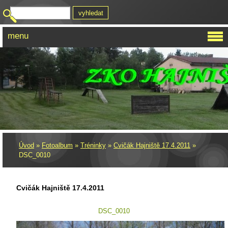
menu
Úvod
»
Fotoalbum
»
Tréninky
»
Cvičák Hajniště 17.4.2011
»
DSC_0010
Cvičák Hajniště 17.4.2011
DSC_0010