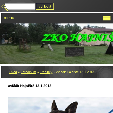
menu
Úvod
»
Fotoalbum
»
Tréninky
»
cvičák Hajniště 13.1.2013
cvičák Hajniště 13.1.2013