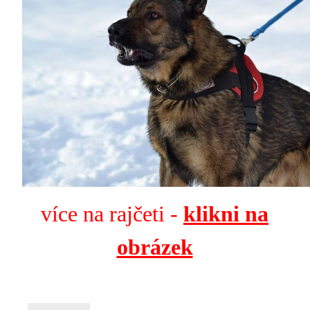
více na rajčeti -
klikni na
obrázek