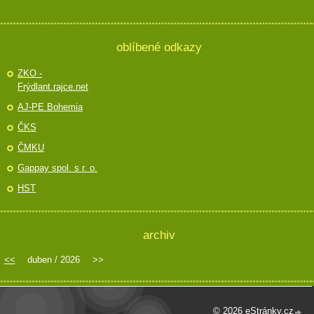
oblíbené odkazy
ZKO -
Frýdlant.rajce.net
AJ-PE Bohemia
ČKS
ČMKU
Gappay spol. s r. o.
HST
archiv
<<
duben / 2026
>>
© 2026 eStránky.cz