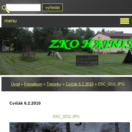
menu
Úvod
»
Fotoalbum
»
Tréninky
»
Cvičák 6.2.2010
»
DSC_0211.JPG
Cvičák 6.2.2010
DSC_0211.JPG