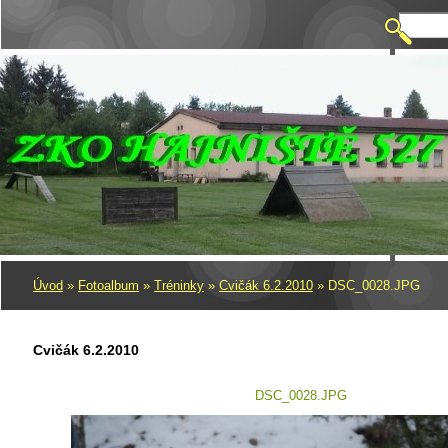
Úvod
»
Fotoalbum
»
Tréninky
»
Cvičák 6.2.2010
»
DSC_0028.JPG
Cvičák 6.2.2010
DSC_0028.JPG