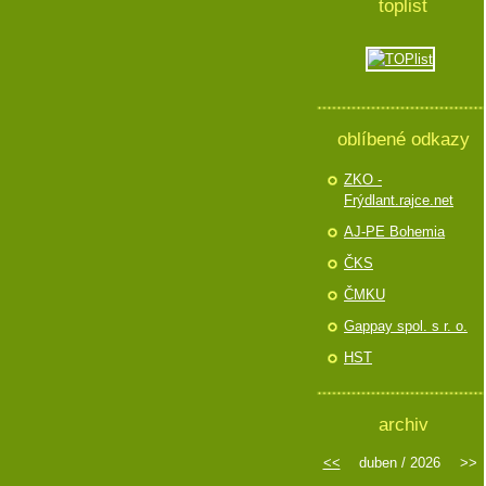
toplist
oblíbené odkazy
ZKO -
Frýdlant.rajce.net
AJ-PE Bohemia
ČKS
ČMKU
Gappay spol. s r. o.
HST
archiv
<<
duben / 2026
>>