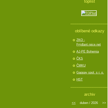
toplist
oblíbené odkazy
ZKO -
Frýdlant.rajce.net
AJ-PE Bohemia
ČKS
ČMKU
Gappay spol. s r. o.
HST
archiv
<<
duben / 2026
>>