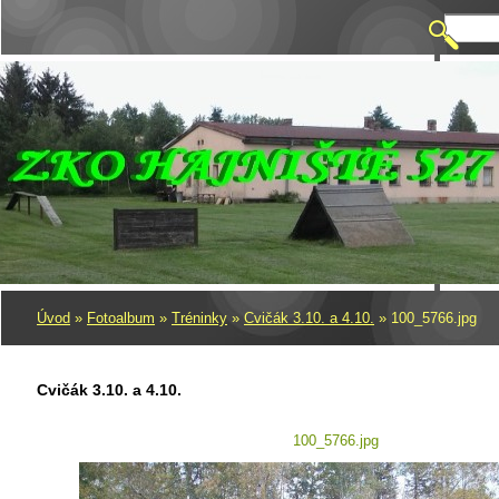
Úvod
»
Fotoalbum
»
Tréninky
»
Cvičák 3.10. a 4.10.
»
100_5766.jpg
Cvičák 3.10. a 4.10.
100_5766.jpg