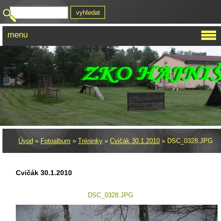
menu
Úvod
»
Fotoalbum
»
Tréninky
»
Cvičák 30.1.2010
»
DSC_0328.JPG
Cvičák 30.1.2010
DSC_0328.JPG