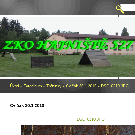
Úvod
»
Fotoalbum
»
Tréninky
»
Cvičák 30.1.2010
»
DSC_0310.JPG
Cvičák 30.1.2010
DSC_0310.JPG