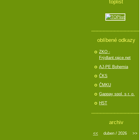
toplist
oblíbené odkazy
ZKO -
Frýdlant.rajce.net
AJ-PE Bohemia
ČKS
ČMKU
Gappay spol. s r. o.
HST
archiv
<<
duben / 2026
>>