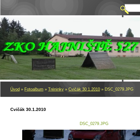
Úvod
»
Fotoalbum
»
Tréninky
»
Cvičák 30.1.2010
»
DSC_0279.JPG
Cvičák 30.1.2010
DSC_0279.JPG