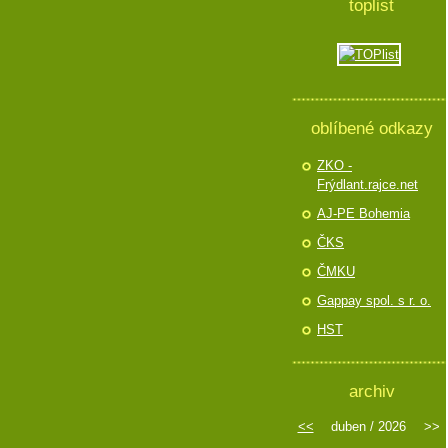
toplist
oblíbené odkazy
ZKO -
Frýdlant.rajce.net
AJ-PE Bohemia
ČKS
ČMKU
Gappay spol. s r. o.
HST
archiv
<<
duben / 2026
>>