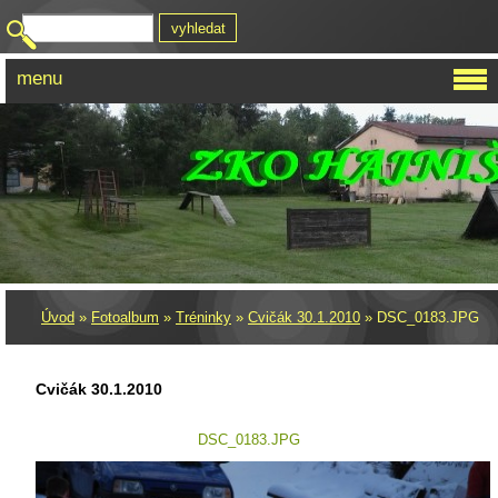
menu
Úvod
»
Fotoalbum
»
Tréninky
»
Cvičák 30.1.2010
»
DSC_0183.JPG
Cvičák 30.1.2010
DSC_0183.JPG