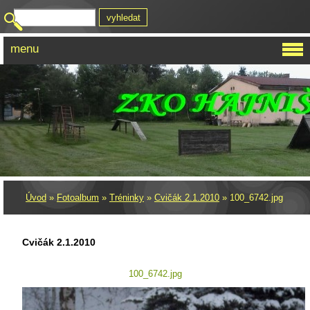
menu
Úvod
»
Fotoalbum
»
Tréninky
»
Cvičák 2.1.2010
»
100_6742.jpg
Cvičák 2.1.2010
100_6742.jpg