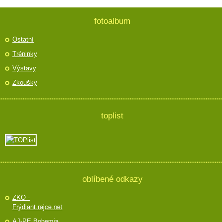
fotoalbum
Ostatní
Tréninky
Výstavy
Zkoušky
toplist
oblíbené odkazy
ZKO -
Frýdlant.rajce.net
AJ-PE Bohemia