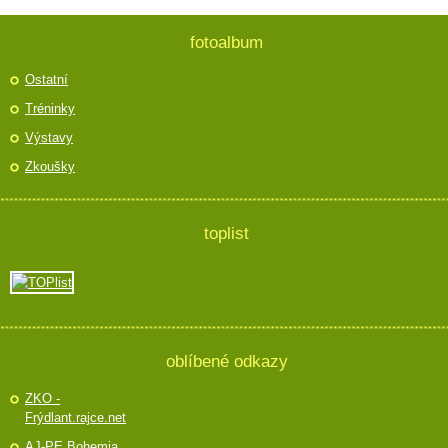
fotoalbum
Ostatní
Tréninky
Výstavy
Zkoušky
toplist
oblíbené odkazy
ZKO -
Frýdlant.rajce.net
AJ-PE Bohemia