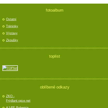
fotoalbum
Ostatní
Tréninky
Výstavy
Zkoušky
toplist
oblíbené odkazy
ZKO -
Frýdlant.rajce.net
AJ-PE Bohemia