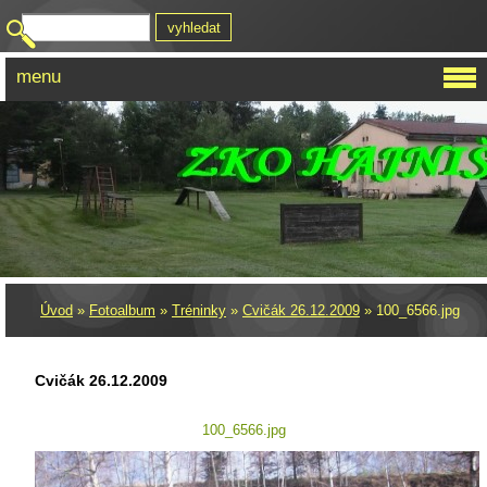
menu
Úvod
»
Fotoalbum
»
Tréninky
»
Cvičák 26.12.2009
»
100_6566.jpg
Cvičák 26.12.2009
100_6566.jpg