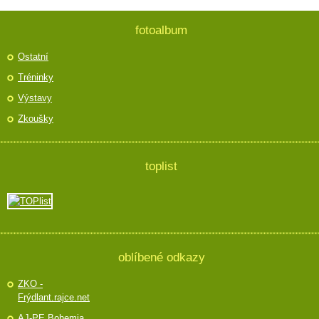
fotoalbum
Ostatní
Tréninky
Výstavy
Zkoušky
toplist
oblíbené odkazy
ZKO -
Frýdlant.rajce.net
AJ-PE Bohemia