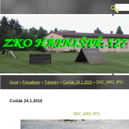
Úvod
»
Fotoalbum
»
Tréninky
»
Cvičák 24.1.2010
»
DSC_0451.JPG
Cvičák 24.1.2010
DSC_0451.JPG