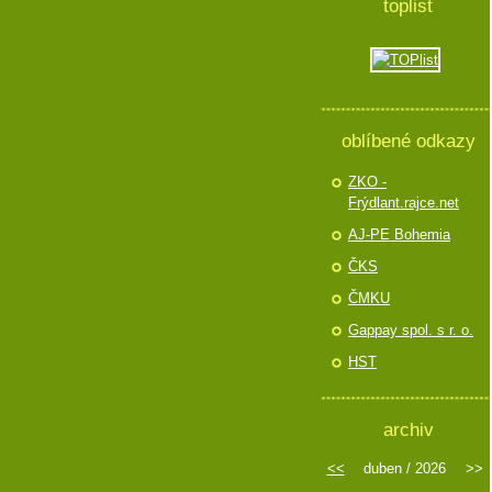
toplist
oblíbené odkazy
ZKO -
Frýdlant.rajce.net
AJ-PE Bohemia
ČKS
ČMKU
Gappay spol. s r. o.
HST
archiv
<<
duben / 2026
>>