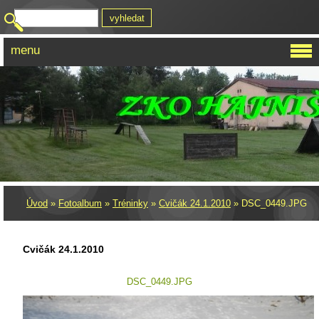
menu
Úvod
»
Fotoalbum
»
Tréninky
»
Cvičák 24.1.2010
»
DSC_0449.JPG
Cvičák 24.1.2010
DSC_0449.JPG