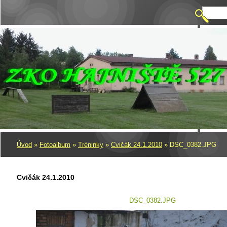
Úvod
»
Fotoalbum
»
Tréninky
»
Cvičák 24.1.2010
»
DSC_0382.JPG
Cvičák 24.1.2010
DSC_0382.JPG