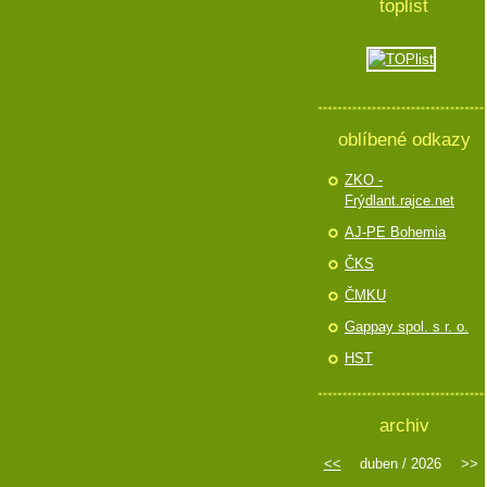
toplist
oblíbené odkazy
ZKO -
Frýdlant.rajce.net
AJ-PE Bohemia
ČKS
ČMKU
Gappay spol. s r. o.
HST
archiv
<<
duben / 2026
>>