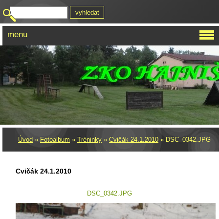
menu
Úvod
»
Fotoalbum
»
Tréninky
»
Cvičák 24.1.2010
»
DSC_0342.JPG
Cvičák 24.1.2010
DSC_0342.JPG