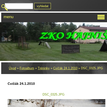
menu
Úvod
»
Fotoalbum
»
Tréninky
»
Cvičák 24.1.2010
»
DSC_0325.JPG
Cvičák 24.1.2010
DSC_0325.JPG