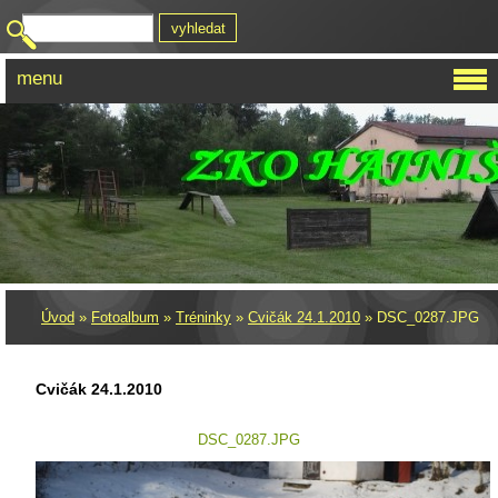
menu
Úvod
»
Fotoalbum
»
Tréninky
»
Cvičák 24.1.2010
»
DSC_0287.JPG
Cvičák 24.1.2010
DSC_0287.JPG