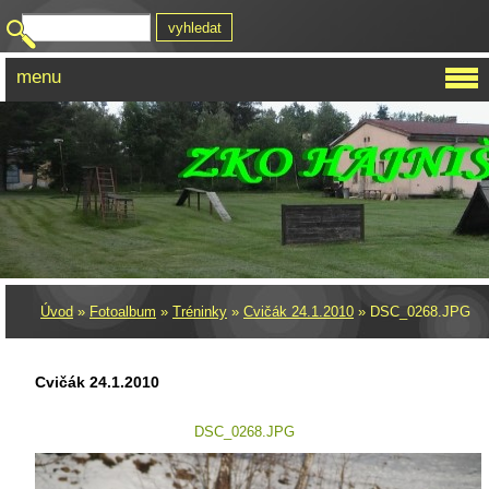
menu
Úvod
»
Fotoalbum
»
Tréninky
»
Cvičák 24.1.2010
»
DSC_0268.JPG
Cvičák 24.1.2010
DSC_0268.JPG