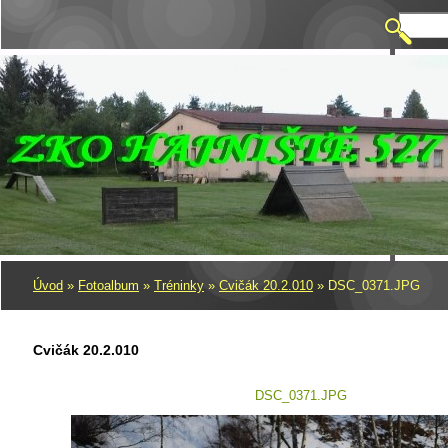
Úvod
»
Fotoalbum
»
Tréninky
»
Cvičák 20.2.010
»
DSC_0371.JPG
Cvičák 20.2.010
DSC_0371.JPG