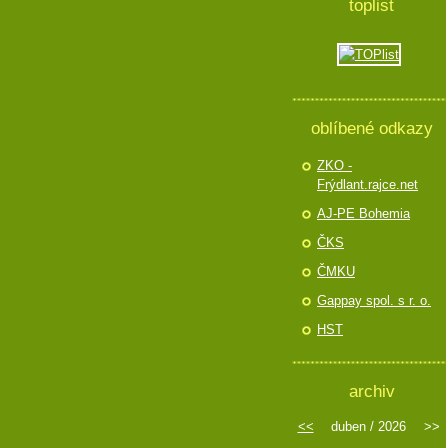
toplist
oblíbené odkazy
ZKO -
Frýdlant.rajce.net
AJ-PE Bohemia
ČKS
ČMKU
Gappay spol. s r. o.
HST
archiv
<<
duben / 2026
>>