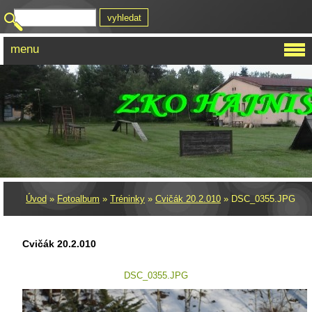
menu
Úvod
»
Fotoalbum
»
Tréninky
»
Cvičák 20.2.010
»
DSC_0355.JPG
Cvičák 20.2.010
DSC_0355.JPG