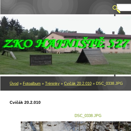
Úvod
»
Fotoalbum
»
Tréninky
»
Cvičák 20.2.010
»
DSC_0338.JPG
Cvičák 20.2.010
DSC_0338.JPG