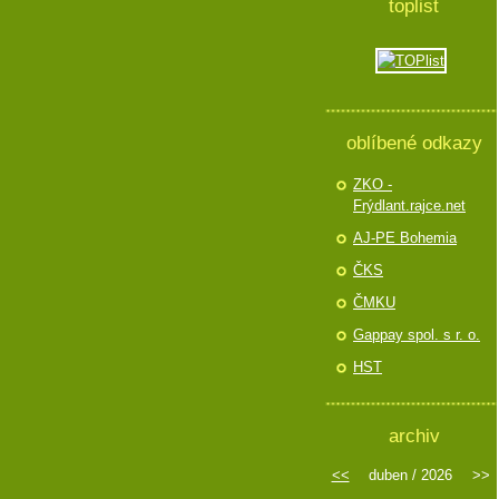
toplist
oblíbené odkazy
ZKO -
Frýdlant.rajce.net
AJ-PE Bohemia
ČKS
ČMKU
Gappay spol. s r. o.
HST
archiv
<<
duben / 2026
>>