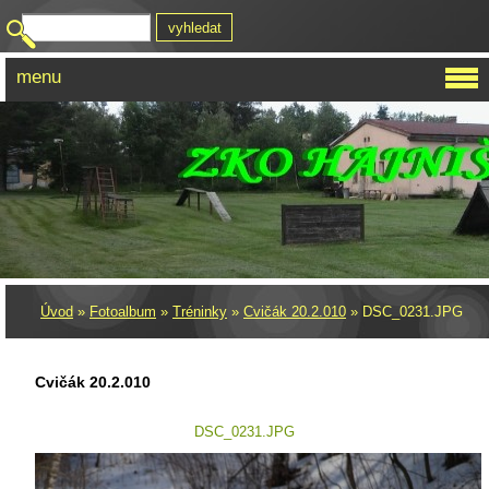
menu
Úvod
»
Fotoalbum
»
Tréninky
»
Cvičák 20.2.010
»
DSC_0231.JPG
Cvičák 20.2.010
DSC_0231.JPG