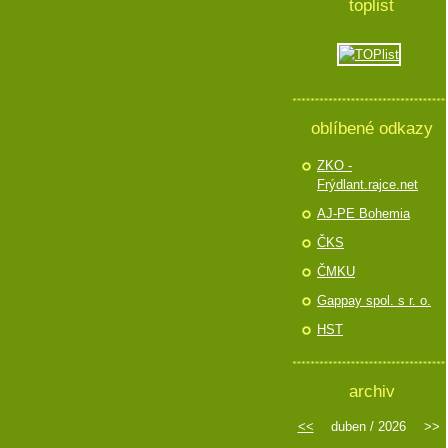
toplist
oblíbené odkazy
ZKO -
Frýdlant.rajce.net
AJ-PE Bohemia
ČKS
ČMKU
Gappay spol. s r. o.
HST
archiv
<<
duben / 2026
>>