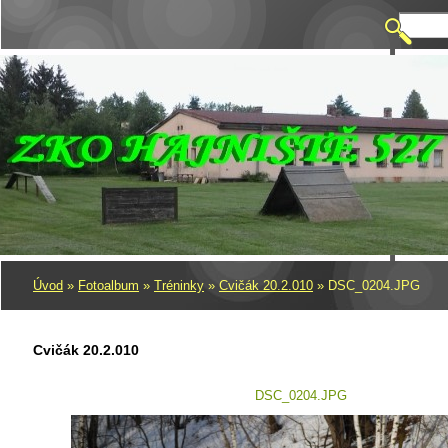
Úvod
»
Fotoalbum
»
Tréninky
»
Cvičák 20.2.010
»
DSC_0204.JPG
Cvičák 20.2.010
DSC_0204.JPG