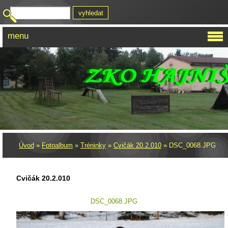
menu
Úvod
»
Fotoalbum
»
Tréninky
»
Cvičák 20.2.010
»
DSC_0068.JPG
Cvičák 20.2.010
DSC_0068.JPG