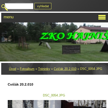
menu
Úvod
»
Fotoalbum
»
Tréninky
»
Cvičák 20.2.010
»
DSC_0054.JPG
Cvičák 20.2.010
DSC_0054.JPG