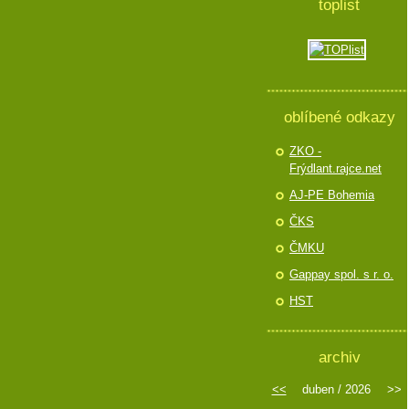
toplist
oblíbené odkazy
ZKO -
Frýdlant.rajce.net
AJ-PE Bohemia
ČKS
ČMKU
Gappay spol. s r. o.
HST
archiv
<<
duben / 2026
>>