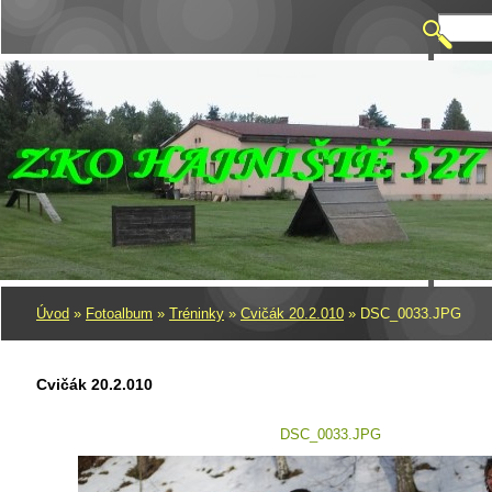
Úvod
»
Fotoalbum
»
Tréninky
»
Cvičák 20.2.010
»
DSC_0033.JPG
Cvičák 20.2.010
DSC_0033.JPG