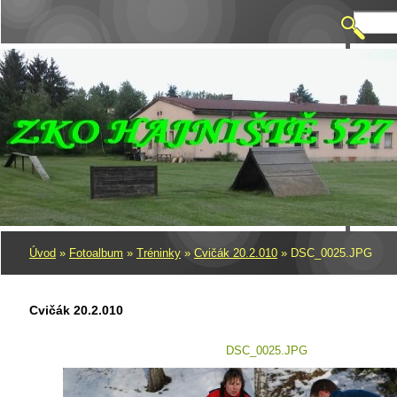
Úvod
»
Fotoalbum
»
Tréninky
»
Cvičák 20.2.010
»
DSC_0025.JPG
Cvičák 20.2.010
DSC_0025.JPG