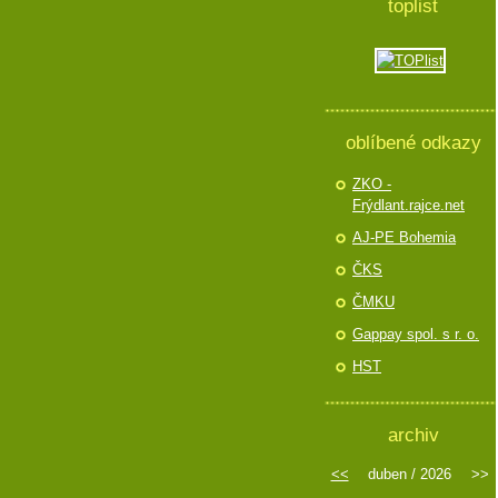
toplist
oblíbené odkazy
ZKO -
Frýdlant.rajce.net
AJ-PE Bohemia
ČKS
ČMKU
Gappay spol. s r. o.
HST
archiv
<<
duben / 2026
>>