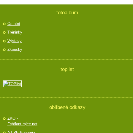
fotoalbum
Ostatní
Tréninky
Výstavy
Zkoušky
toplist
oblíbené odkazy
ZKO -
Frýdlant.rajce.net
AJ-PE Bohemia