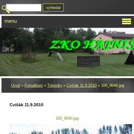
menu
Úvod
»
Fotoalbum
»
Tréninky
»
Cvičák 11.9.2010
»
100_9040.jpg
Cvičák 11.9.2010
100_9040.jpg