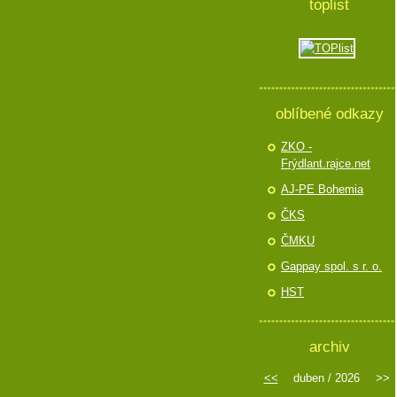
toplist
oblíbené odkazy
ZKO -
Frýdlant.rajce.net
AJ-PE Bohemia
ČKS
ČMKU
Gappay spol. s r. o.
HST
archiv
<<
duben / 2026
>>