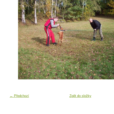
← Předchozí
Zpět do složky