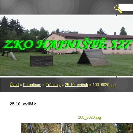
Úvod
»
Fotoalbum
»
Tréninky
»
25.10. cvičák
»
100_6020.jpg
25.10. cvičák
100_6020.jpg