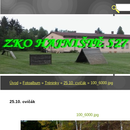
Úvod
»
Fotoalbum
»
Tréninky
»
25.10. cvičák
»
100_6000.jpg
25.10. cvičák
100_6000.jpg