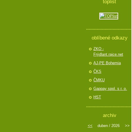
toplist
oblíbené odkazy
ZKO -
Frýdlant.rajce.net
AJ-PE Bohemia
ČKS
ČMKU
Gappay spol. s r. o.
HST
archiv
<<
duben / 2026
>>