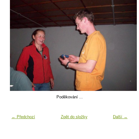
Poděkování ...
← Předchozí
Zpět do složky
Další →