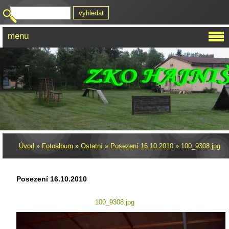
menu
Úvod
»
Fotoalbum
»
Ostatní
»
Posezení 16.10.2010
»
100_9308.jpg
Posezení 16.10.2010
100_9308.jpg