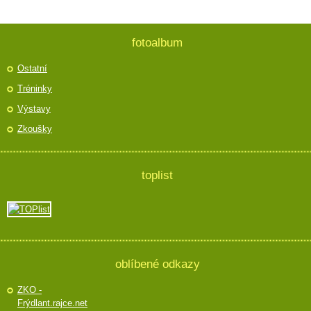
fotoalbum
Ostatní
Tréninky
Výstavy
Zkoušky
toplist
oblíbené odkazy
ZKO -
Frýdlant.rajce.net