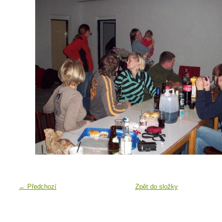
← Předchozí
Zpět do složky