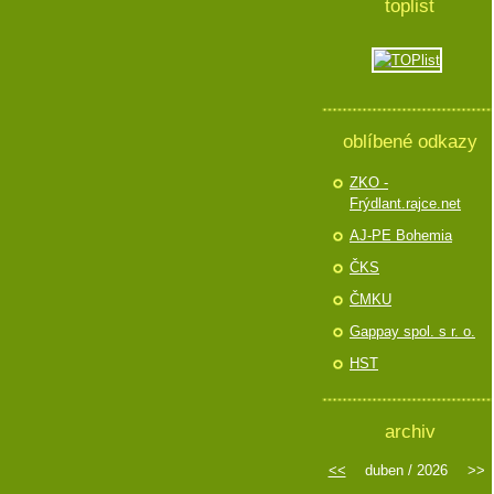
toplist
oblíbené odkazy
ZKO -
Frýdlant.rajce.net
AJ-PE Bohemia
ČKS
ČMKU
Gappay spol. s r. o.
HST
archiv
<<
duben / 2026
>>