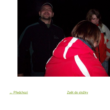
← Předchozí
Zpět do složky