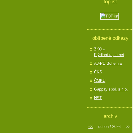
toplist
oblíbené odkazy
ZKO -
Frýdlant.rajce.net
AJ-PE Bohemia
ČKS
ČMKU
Gappay spol. s r. o.
HST
archiv
<<
duben / 2026
>>