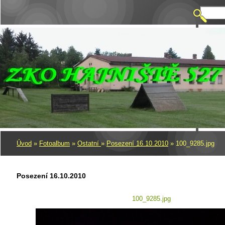
Úvod
»
Fotoalbum
»
Ostatní
»
Posezení 16.10.2010
»
100_9285.jpg
Posezení 16.10.2010
100_9285.jpg