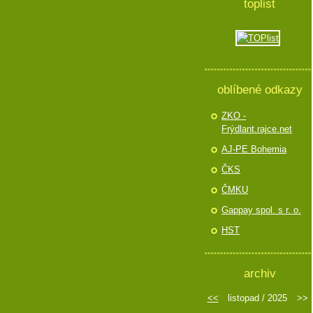
toplist
oblíbené odkazy
ZKO -
Frýdlant.rajce.net
AJ-PE Bohemia
ČKS
ČMKU
Gappay spol. s r. o.
HST
archiv
<<
listopad / 2025
>>